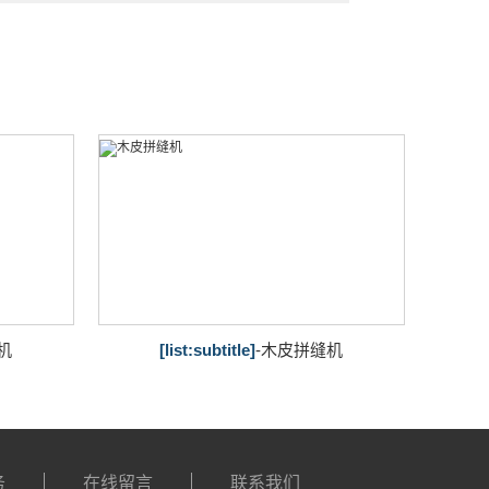
机
[list:subtitle]
-木皮拼缝机
务
在线留言
联系我们