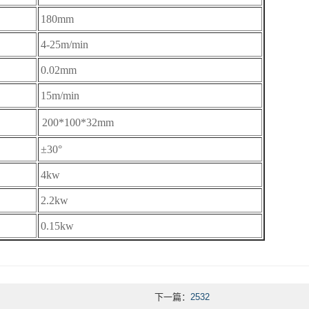
180mm
4-25m/min
0.02mm
15m/min
200*100*32mm
±30°
4kw
2.2kw
0.15kw
下一篇：
2532