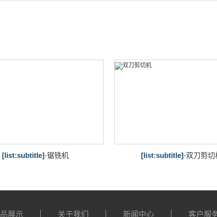
[list:subtitle]
-锯铣机
[list:subtitle]
-双刀剪切
产品展示
关于我们
新闻中心
客户服