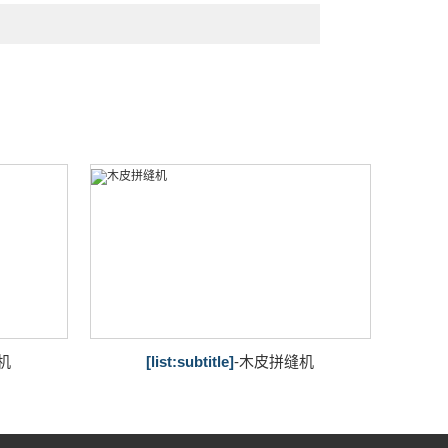
机
[list:subtitle]
-木皮拼缝机