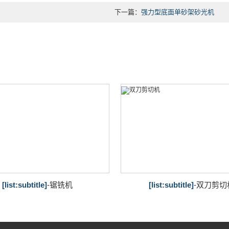
下一篇：
强力型底面单砂架砂光机
[list:subtitle]
-锯铣机
[list:subtitle]
-双刀剪切