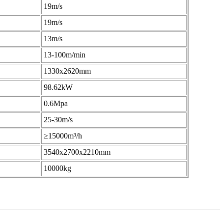
19m/s
19m/s
13m/s
13-100m/min
1330x2620mm
98.62kW
0.6Mpa
25-30m/s
≥15000m³/h
3540x2700x2210mm
10000kg